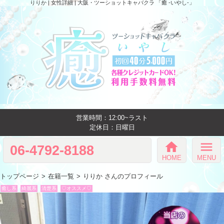
りりか | 女性詳細 | 大阪・ツーショットキャバクラ 「癒 -いやし‐」
営業時間：12:00~ラスト
定休日：日曜日
home
menu
06-4792-8188
HOME
MENU
トップページ
在籍一覧
りりか さんのプロフィール
癒し系
綺麗系
清楚系
♡オススメ♡