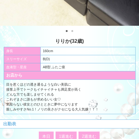
りりか(32歳)
身長
160cm
スリーサイズ
B(D)
血液型・星座
AB型 ふたご座
お店から
目を惹くほどの透き通るような白い美肌に
接客上手でトークもイチャイチャも満足度が高く
どんな方でも楽しませてくれる
これぞまさに誰もが求めるいい女♡
気取らない彼女とのひとときに夢中になります
親しみやすさNo.1！ノリの良さがクセになる大人気嬢！！！
出勤表
本日
1週進む
2週進む