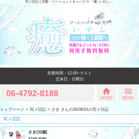
写メ日記 | 大阪・ツーショットキャバクラ 「癒 -いやし‐」
営業時間：12:00~ラスト
定休日：日曜日
home
menu
06-4792-8188
HOME
MENU
トップページ
写メ日記
さき さんの26/06/01の写メ日記
写メ日記
さき(32歳)