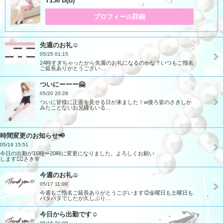
T158 B(B)
プロフィール詳細
先週のお礼☺️
05/25 01:15
24時すぎちゃったから先週のお礼になるのかな？いつもご指名
ご延長ありがとうござい…
ついにーーー🤗
05/20 20:28
ついに皆様に正面を見せる日が来ました！w後ろ姿のさきしか
みたことないお兄様もいる…
時間変更のお知らせ📢
05/19 15:51
今日の出勤が16時〜20時に変更になりました。よろしくお願い
します🙇‍♀️さき🌸
今週のお礼☺️
05/17 11:00
今週もご指名ご延長ありがとうございます😊金曜日も土曜日も
バタバタでしたが久しぶり…
今日から出勤です☺️