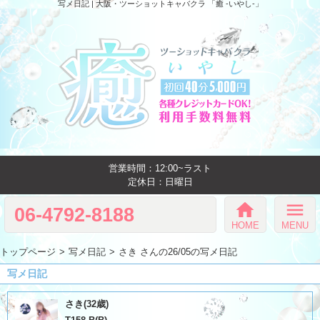
写メ日記 | 大阪・ツーショットキャバクラ 「癒 -いやし‐」
営業時間：12:00~ラスト
定休日：日曜日
home
menu
06-4792-8188
HOME
MENU
トップページ
写メ日記
さき さんの26/05の写メ日記
写メ日記
さき(32歳)