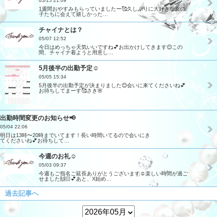
05/15 21:09
1週間おやすみもらっていましたー🥰久しぶりに大好きな女の
子たちに会えて嬉しかった…
チャイナとは？
05/07 12:52
今日はめっちゃ天気いいですね💕お出かけしてきます😊この
間、チャイナ着ようと用意し…
5月後半の出勤予定☺️
05/05 15:34
5月後半の出勤予定が決まりました😊会いに来てくださいね💕
お待ちしてまーす🥰さき🌸
出勤時間変更のお知らせ📢
05/04 22:06
明日は13時〜20時までいてます！長い時間いてるので会いにき
てくださいね💕お待ちして…
今週のお礼☺️
05/03 09:37
今週もご指名ご延長ありがとうございます☺️楽しい時間が過ご
せました🙌🏻💕あと、X始め…
過去記事へ