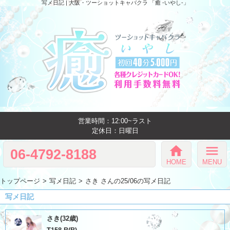
写メ日記 | 大阪・ツーショットキャバクラ 「癒 -いやし‐」
営業時間：12:00~ラスト
定休日：日曜日
home
menu
06-4792-8188
HOME
MENU
トップページ
写メ日記
さき さんの25/06の写メ日記
写メ日記
さき(32歳)