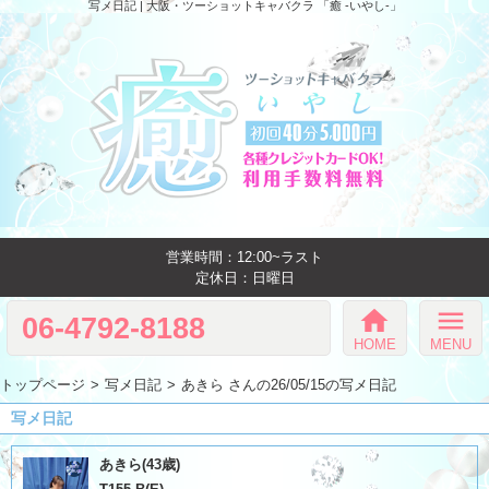
写メ日記 | 大阪・ツーショットキャバクラ 「癒 -いやし‐」
営業時間：12:00~ラスト
定休日：日曜日
home
menu
06-4792-8188
HOME
MENU
トップページ
写メ日記
あきら さんの26/05/15の写メ日記
写メ日記
あきら(43歳)