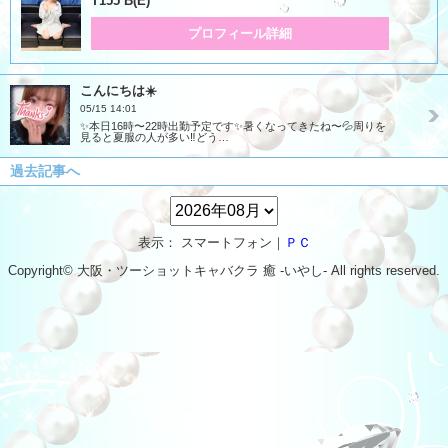
T155 B(E)
プロフィール詳細
こんにちは☀️
05/15 14:01
✨本日16時〜22時出勤予定です✨暑くなってきたね〜💦周りを
見ると夏服の人が多い‼️どう…
過去記事へ
表示： スマートフォン｜
ＰＣ
Copyright© 大阪・ツーショットキャバクラ
癒 -いやし‐
All rights reserved.