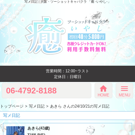
写メ日記 | 大阪・ツーショットキャバクラ 「癒 -いやし‐」
営業時間：12:00~ラスト
定休日：日曜日
home
menu
06-4792-8188
HOME
MENU
トップページ
写メ日記
あきら さんの24/10/21の写メ日記
写メ日記
あきら(43歳)