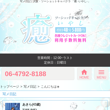
写メ日記 | 大阪・ツーショットキャバクラ 「癒 -いやし‐」
営業時間：12:00~ラスト
定休日：日曜日
home
menu
06-4792-8188
HOME
MENU
トップページ
写メ日記
こんにちは☀️
写メ日記
あきら(43歳)