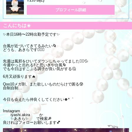
T155 B(E)
プロフィール詳細
こんにちは☀️
✨本日16時〜22時出勤予定です✨
台風が近づいてきてるみたい🌀
どうも、あきらです🙋‍♀️✨
先週は風邪をひいてダウンしちゃってました🙇‍♀️💦
今週やっと出れる‼️と思いきや台風🌀
でも今日はすこぶる調子が良い気がする🤔
6月又頑張ります🔥
Qoo10メガ割、また欲しいものだらけで困る😰
自制自制…
今日も会えたら仲良くしてください🍀*゜
Instagram
iyashi.akira か
✨あきら✨ で検索🔎
良ければフォローお願いします💕