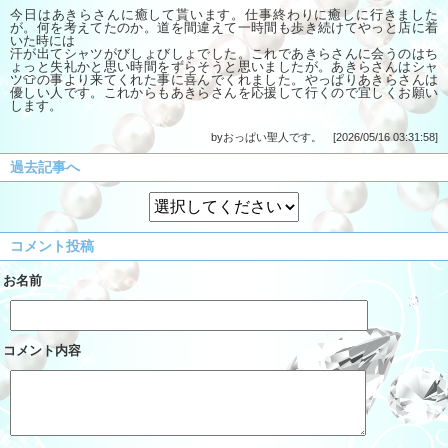
今日はあきらさんに癒して貰います。仕事終わりに癒しに行きました
が。何を考えてたのか。道を間違えて一時間も歩き続けてやっと店に着
いた時には
汗が出てシャツがびしょびしょでした。これであきらさんに会うのはち
ょっと失礼かと思い時間をずらそうと思いましたが。あきらさんはシャ
ツ👕の事より来てくれた事に喜んでくれました。やっぱりあきらさんは
優しい人です。これからもあきらさんを応援して行くので宜しくお願い
します。
byおっぱい聖人です。 [2026/05/16 03:31:58]
過去記事へ
コメント投稿
お名前
コメント内容