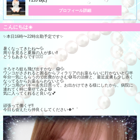
T155 B(E)
プロフィール詳細
こんにちは☀️
✨本日16時〜22時出勤予定です✨
暑くなってきたね〜💦
周りを見ると夏服の人が多い‼️
どうもあきらです🙋‍♀️✨
そろそろ蚊も飛び出すかな…😱💦
ワンコがさされると困るからフィラリアのお薬もらいに行かないと🙄半
年分一気にもらうので出費がかさむ😅耳の治療と、最近皮膚も少し赤く
なってるからお薬もらわないと💦
ワンコ用のバギーも先日買って、お出かけできる様にしたから、病院に
連れてく時に乗せてみよ😆
気に入ってくれると良いな💕
頑張って働くぞ‼️
今日も会えたら仲良くしてください🍀*゜