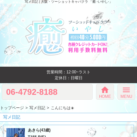
写メ日記 | 大阪・ツーショットキャバクラ 「癒 -いやし‐」
営業時間：12:00~ラスト
定休日：日曜日
home
menu
06-4792-8188
HOME
MENU
トップページ
写メ日記
こんにちは☀️
写メ日記
あきら(43歳)