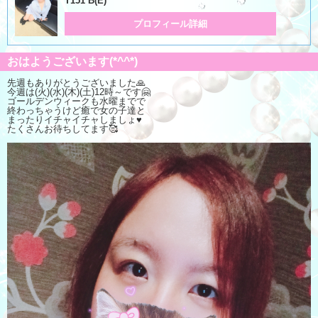
T151 B(E)
プロフィール詳細
おはようございます(*^^*)
先週もありがとうございました🙏
今週は(火)(水)(木)(土)12時～です🤗
ゴールデンウィークも水曜までで
終わっちゃうけど癒で女の子達と
まったりイチャイチャしましょ♥️
たくさんお待ちしてます🥰