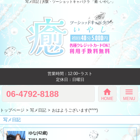
写メ日記 | 大阪・ツーショットキャバクラ 「癒 -いやし‐」
営業時間：12:00~ラスト
定休日：日曜日
home
menu
06-4792-8188
HOME
MENU
トップページ
写メ日記
おはようございます(*^^*)
写メ日記
ゆな(42歳)